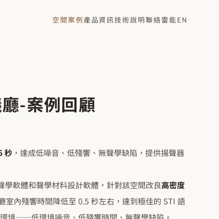
空間案例
產品資訊
技術說明
聯絡雷能
EN
廳-案例回顧
5 秒
，達成低噪音、低殘響、無聲學缺陷，提供揚聲器
內聲學軟體和聲學材料設計軟體，針對該空間改良
高密度
廳室內殘響時間降低至 0.5 秒左右，達到極佳的 STI 語
環境——低環境噪音、低殘響時間、無聲學缺陷。