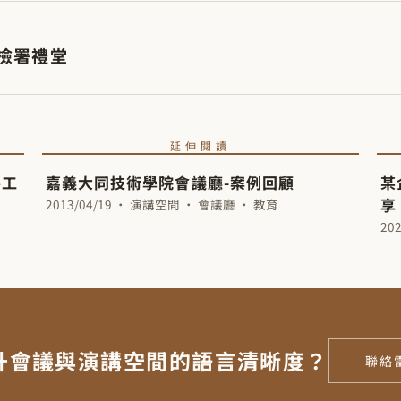
地檢署禮堂
延伸閱讀
善工
嘉義大同技術學院會議廳-案例回顧
某
享
2013/04/19 · 演講空間 · 會議廳 · 教育
20
升會議與演講空間的語言清晰度？
聯絡